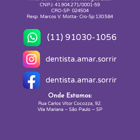
CNPJ: 41.904.271/0001-59
CRO-SP: 024504
Resp. Marcos V. Motta- Cro-Sp:130.584
(11) 91030-1056
dentista.amar.sorrir
dentista.amar.sorrir
Onde Estamos:
Rua Carlos Vítor Cocozza, 92.
Vila Mariana – São Paulo – SP